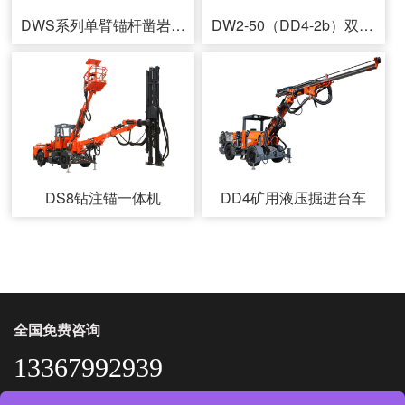
DWS系列单臂锚杆凿岩台车
DW2-50（DD4-2b）双臂凿岩台⻋
DS8钻注锚一体机
DD4矿用液压掘进台车
全国免费咨询
13367992939