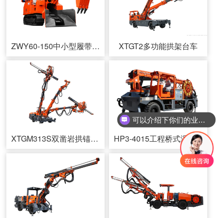
ZWY60-150中小型履带式挖掘装载机
XTGT2多功能拱架台车
可以介绍下你们的业务么
XTGM313S双凿岩拱锚台车
HP3-4015工程桥式湿喷台车